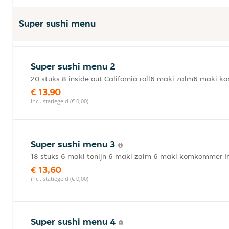
Super sushi menu
Super sushi menu 2
20 stuks 8 inside out California roll6 maki zalm6 maki
€ 13,90
incl. statiegeld (€ 0,00)
Super sushi menu 3
18 stuks 6 maki tonijn 6 maki zalm 6 maki komkommer In
€ 13,60
incl. statiegeld (€ 0,00)
Super sushi menu 4