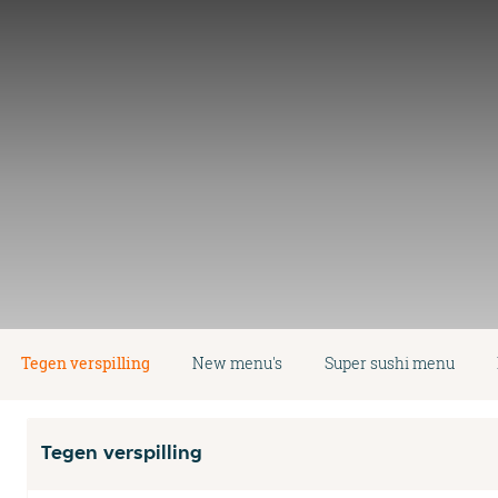
Tegen verspilling
New menu's
Super sushi menu
Tegen verspilling