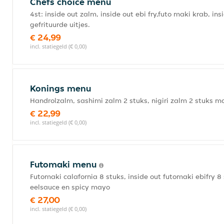
Chefs choice menu
4st: inside out zalm, inside out ebi fry,futo maki krab, 
gefrituurde uitjes.
€ 24,99
incl. statiegeld (€ 0,00)
Konings menu
Handrolzalm, sashimi zalm 2 stuks, nigiri zalm 2 stuks ma
€ 22,99
incl. statiegeld (€ 0,00)
Futomaki menu
Futomaki calafornia 8 stuks, inside out futomaki ebifry 8 s
eelsauce en spicy mayo
€ 27,00
incl. statiegeld (€ 0,00)