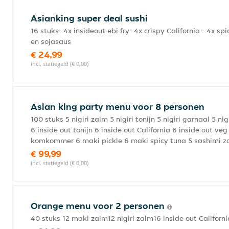
Asianking super deal sushi
16 stuks- 4x insideout ebi fry- 4x crispy California - 4x sp
en sojasaus
€ 24,99
incl. statiegeld (€ 0,00)
Asian king party menu voor 8 personen
100 stuks 5 nigiri zalm 5 nigiri tonijn 5 nigiri garnaal 5 nig
6 inside out tonijn 6 inside out California 6 inside out ve
komkommer 6 maki pickle 6 maki spicy tuna 5 sashimi za
€ 99,99
incl. statiegeld (€ 0,00)
Orange menu voor 2 personen
40 stuks 12 maki zalm12 nigiri zalm16 inside out California