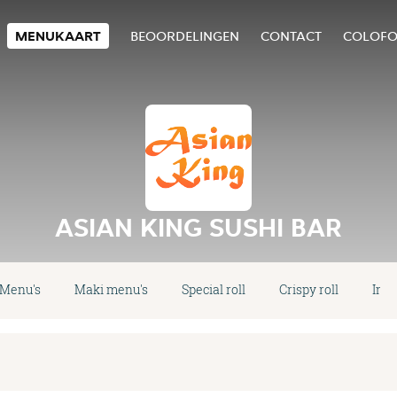
MENUKAART
BEOORDELINGEN
CONTACT
COLOF
ASIAN KING SUSHI BAR
Menu's
Maki menu's
Special roll
Crispy roll
Insi