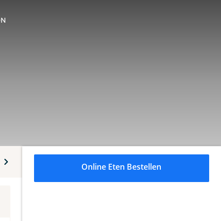
ON
de out los
Maki los
Sashimi
Combi menu
Nigiri 
Online Eten Bestellen