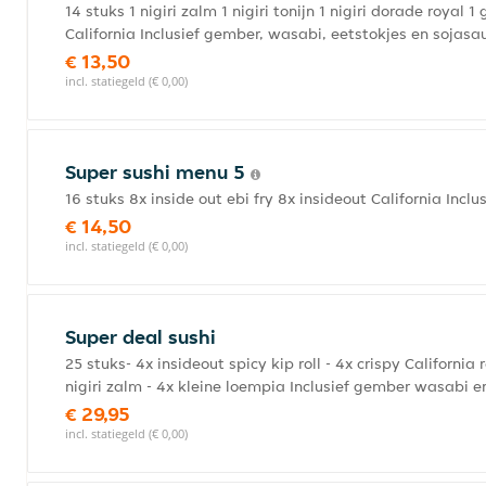
14 stuks 1 nigiri zalm 1 nigiri tonijn 1 nigiri dorade roy
California Inclusief gember, wasabi, eetstokjes en sojasa
€ 13,50
incl. statiegeld (€ 0,00)
Super sushi menu 5
16 stuks 8x inside out ebi fry 8x insideout California Inc
€ 14,50
incl. statiegeld (€ 0,00)
Super deal sushi
25 stuks- 4x insideout spicy kip roll - 4x crispy Californi
nigiri zalm - 4x kleine loempia Inclusief gember wasabi 
€ 29,95
incl. statiegeld (€ 0,00)