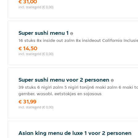
€ 31,00
incl. statiegeld (€ 0,00)
Super sushi menu 1
16 stuks 8x inside out zalm 8x insideout California Inclu
€ 14,50
incl. statiegeld (€ 0,00)
Super sushi menu voor 2 personen
39 stuks 6 nigiri zalm 5 nigiri tonijn6 maki zalm 6 maki to
gember, wasabi, eetstokjes en sojasaus
€ 31,99
incl. statiegeld (€ 0,00)
Asian king menu de luxe 1 voor 2 personen