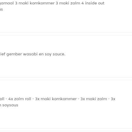
al 1 garnaal 3 maki komkommer 3 maki zalm 4 inside out
us
lusief gember wasabi en soy sauce.
a roll - 4x zalm roll - 3x maki komkommer - 3x maki zalm - 3x
en soysaus