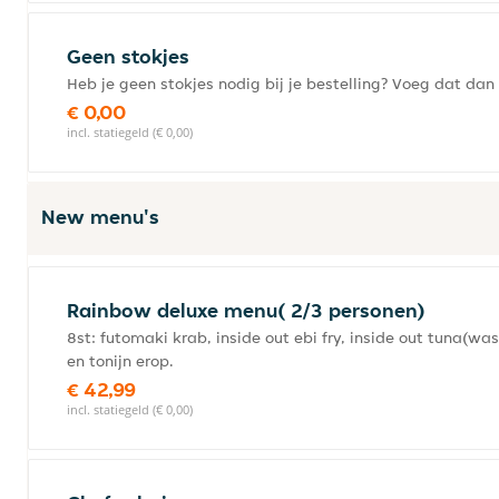
Geen stokjes
Heb je geen stokjes nodig bij je bestelling? Voeg dat dan 
€ 0,00
incl. statiegeld (€ 0,00)
New menu's
Rainbow deluxe menu( 2/3 personen)
8st: futomaki krab, inside out ebi fry, inside out tuna(w
en tonijn erop.
€ 42,99
incl. statiegeld (€ 0,00)