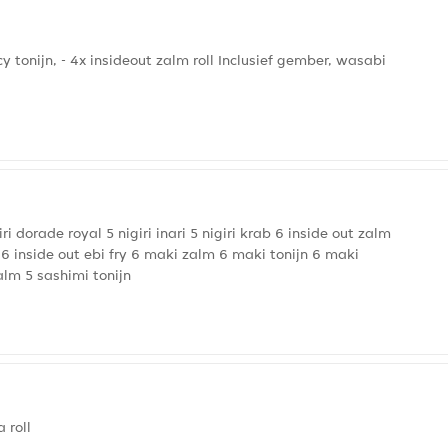
icy tonijn, - 4x insideout zalm roll Inclusief gember, wasabi
iri dorade royal 5 nigiri inari 5 nigiri krab 6 inside out zalm
g 6 inside out ebi fry 6 maki zalm 6 maki tonijn 6 maki
lm 5 sashimi tonijn
 roll